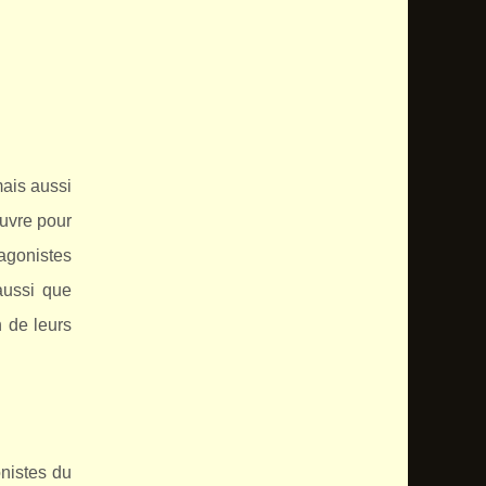
mais aussi
uvre pour
tagonistes
 aussi que
n de leurs
onistes du