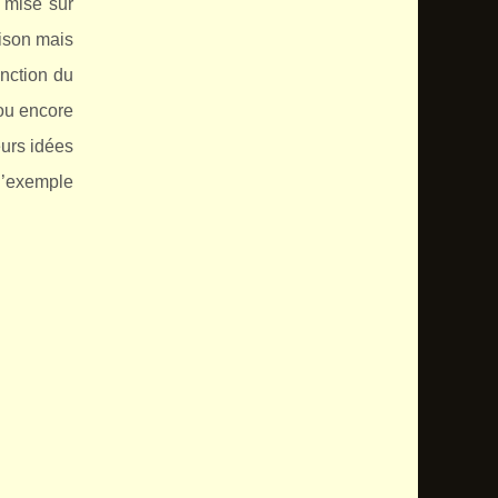
 mise sur
aison mais
onction du
 ou encore
eurs idées
l’exemple